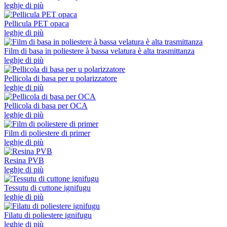
leghje di più
Pellicula PET opaca
leghje di più
Film di basa in poliestere à bassa velatura è alta trasmittanza
leghje di più
Pellicola di basa per u polarizzatore
leghje di più
Pellicola di basa per OCA
leghje di più
Film di poliestere di primer
leghje di più
Resina PVB
leghje di più
Tessutu di cuttone ignifugu
leghje di più
Filatu di poliestere ignifugu
leghje di più