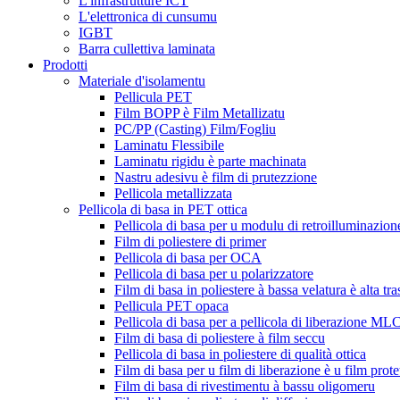
L'infrastrutture ICT
L'elettronica di cunsumu
IGBT
Barra cullettiva laminata
Prodotti
Materiale d'isolamentu
Pellicula PET
Film BOPP è Film Metallizatu
PC/PP (Casting) Film/Fogliu
Laminatu Flessibile
Laminatu rigidu è parte machinata
Nastru adesivu è film di prutezzione
Pellicola metallizzata
Pellicola di basa in PET ottica
Pellicola di basa per u modulu di retroilluminazion
Film di poliestere di primer
Pellicola di basa per OCA
Pellicola di basa per u polarizzatore
Film di basa in poliestere à bassa velatura è alta tr
Pellicula PET opaca
Pellicola di basa per a pellicola di liberazione M
Film di basa di poliestere à film seccu
Pellicola di basa in poliestere di qualità ottica
Film di basa per u film di liberazione è u film prote
Film di basa di rivestimentu à bassu oligomeru