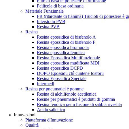
Film di basa in poliestere di diffusione
Pellicola di basa ordinaria
Materiale Funziunale
FR (ritardante di fiamma) Trucioli di poliestere è gr
Interstratu PVB
Resina PVB
Resina
Resina epossidica di bisfenolo A
Resina epossidica di bisfenolo F
Resina epossidica bromurata
Resina epossidica fenolica
Resina Epossidica Multifunzionale
Resina epossidica mudificata MDI
Resina epossidica DCPD
DOPO Epossidu chì cuntene fosforu
Resina Epossidica Speciale
Intermedi
Resina per pneumatici è gomme
Resina di alchilfenolo acetilenica
Resine per pneumatici è prudutti di gomma
Resina fenolica per a fusione di sabbia rivestita
Acidu salicilicu
Innuvazioni
Piattaforma d'Innuvazione
Qualità