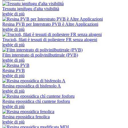
Tessutu ignifugu d'alta visibilità
leghje di più
Resina PVB per Interstrato PVB è Altre Applicazioni
leghje di più
Trucioli, filati è tessuti di poliestere FR senza alogeni
leghje di più
Film interstrato di polivinilbutirrale (PVB)
leghje di più
Resina PVB
leghje di più
Resina epossidica di bisfenolo A
leghje di più
Resina epossidica chì cuntene fosforu
leghje di più
Resina epossidica fenolica
leghje di più