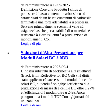
da l'amministratore u 19/09/2025
Definizione Core di u Produttu I chips di
poliestere à bassu cuntenutu carbossilicu sò
carattarizati da un bassu cuntenutu di carbossile
terminale è una forte adattabilità à u prucessu.
Servenu principalmente scenarii à valle cù
esigenze basiche per a stabilità di u materiale è a
resistenza à l'idrolisi, cum'è a pruduzzione di
monofilamenti. Co...
Leghje di più
Soluzioni d'Alta Prestazione per
Moduli Solari BC è 0BB
da l'amministratore u 2025-09-11
U nostru substratu di backsheet à alta riflettività
(Black High-Reflective for BC Cells) hè digià
statu applicatu cù successu in i moduli di cellule
solari BC, aiutendu à spinghje l'efficienza di a
pruduzzione di massa di e cellule BC oltre u 27%
è l'efficienza di i moduli oltre u 24%. Ancu
paragunatu à i moduli TOPCon aghjurnati chì
utilizanu hal...
Leghje di più