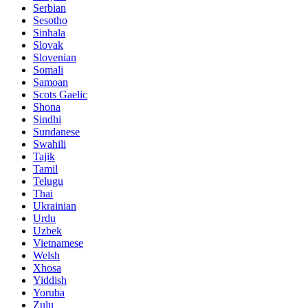
Serbian
Sesotho
Sinhala
Slovak
Slovenian
Somali
Samoan
Scots Gaelic
Shona
Sindhi
Sundanese
Swahili
Tajik
Tamil
Telugu
Thai
Ukrainian
Urdu
Uzbek
Vietnamese
Welsh
Xhosa
Yiddish
Yoruba
Zulu