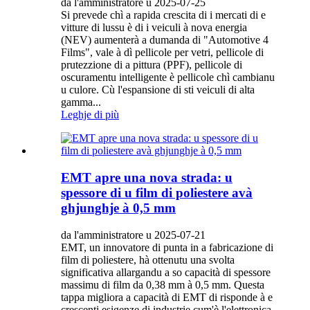
da l'amministratore u 2025-07-25
Si prevede chì a rapida crescita di i mercati di e
vitture di lussu è di i veiculi à nova energia
(NEV) aumenterà a dumanda di "Automotive 4
Films", vale à dì pellicole per vetri, pellicole di
prutezzione di a pittura (PPF), pellicole di
oscuramentu intelligente è pellicole chì cambianu
u culore. Cù l'espansione di sti veiculi di alta
gamma...
Leghje di più
EMT apre una nova strada: u
spessore di u film di poliestere avà
ghjunghje à 0,5 mm
da l'amministratore u 2025-07-21
EMT, un innovatore di punta in a fabricazione di
film di poliestere, hà ottenutu una svolta
significativa allargandu a so capacità di spessore
massimu di film da 0,38 mm à 0,5 mm. Questa
tappa migliora a capacità di EMT di risponde à e
crescenti esigenze di industrie cum'è l'elettronica,