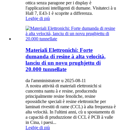
ottica senza paragone per i display è
l'applicazioni intelligenti di dumane. Visitateci à u
Hall 7, E43-1 è scoprite a differenza.
Leghje di più
Materiali Elettronichi: Forte
dumanda di resine à alta velocità,
lanciu di un novu prughjettu di
20.000 tunnellate
da l'amministratore u 2025-08-11
A nostra attività di materiali elettronichi si
cuncentra nantu à e resine, producendu
principalmente resine fenoliche, resine
epossidiche speciali è resine elettroniche per
laminati rivestiti di rame (CCL) à alta frequenza è
alta velocità. In l'ultimi anni, cù u spostamentu di
a capacità di pruduzzione di CCL è PCB à valle
in Cina, i paesi...
Leghje di più