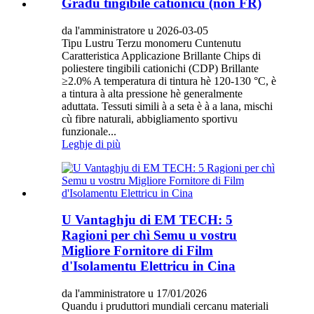
Gradu tingibile cationicu (non FR)
da l'amministratore u 2026-03-05
Tipu Lustru Terzu monomeru Cuntenutu
Caratteristica Applicazione Brillante Chips di
poliestere tingibili cationichi (CDP) Brillante
≥2.0% A temperatura di tintura hè 120-130 °C, è
a tintura à alta pressione hè generalmente
aduttata. Tessuti simili à a seta è à a lana, mischi
cù fibre naturali, abbigliamento sportivu
funzionale...
Leghje di più
U Vantaghju di EM TECH: 5
Ragioni per chì Semu u vostru
Migliore Fornitore di Film
d'Isolamentu Elettricu in Cina
da l'amministratore u 17/01/2026
Quandu i pruduttori mundiali cercanu materiali