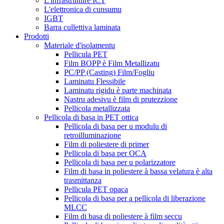
L'infrastrutture ICT
L'elettronica di cunsumu
IGBT
Barra cullettiva laminata
Prodotti
Materiale d'isolamentu
Pellicula PET
Film BOPP è Film Metallizatu
PC/PP (Casting) Film/Fogliu
Laminatu Flessibile
Laminatu rigidu è parte machinata
Nastru adesivu è film di prutezzione
Pellicola metallizzata
Pellicola di basa in PET ottica
Pellicola di basa per u modulu di
retroilluminazione
Film di poliestere di primer
Pellicola di basa per OCA
Pellicola di basa per u polarizzatore
Film di basa in poliestere à bassa velatura è alta
trasmittanza
Pellicula PET opaca
Pellicola di basa per a pellicola di liberazione
MLCC
Film di basa di poliestere à film seccu