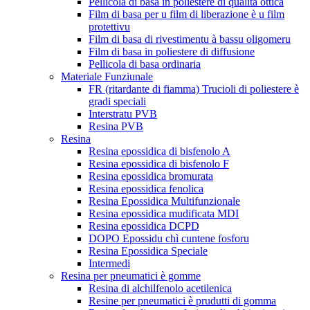
Pellicola di basa in poliestere di qualità ottica
Film di basa per u film di liberazione è u film
protettivu
Film di basa di rivestimentu à bassu oligomeru
Film di basa in poliestere di diffusione
Pellicola di basa ordinaria
Materiale Funziunale
FR (ritardante di fiamma) Trucioli di poliestere è
gradi speciali
Interstratu PVB
Resina PVB
Resina
Resina epossidica di bisfenolo A
Resina epossidica di bisfenolo F
Resina epossidica bromurata
Resina epossidica fenolica
Resina Epossidica Multifunzionale
Resina epossidica mudificata MDI
Resina epossidica DCPD
DOPO Epossidu chì cuntene fosforu
Resina Epossidica Speciale
Intermedi
Resina per pneumatici è gomme
Resina di alchilfenolo acetilenica
Resine per pneumatici è prudutti di gomma