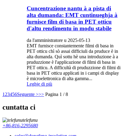
Cuncentrazione nantu à a pista di
alta dumanda: EMT cuntinueghja à
furnisce film di basa in PET otticu
d'altu rendimentu in modu stabile
da l'amministratore u 2025-05-13
EMT furnisce constantemente filmi di basa in
PET otticu chì sò assai difficiuli da pruduce è in
alta dumanda. Quì sottu hè una introduzione à a
pruduzzione è l'applicazione di filmi di basa in
PET otticu. A difficultà di pruduzzione di filmi di
basa in PET otticu applicati in i campi di display
è microelettronica di alta gamma...
Leghje di più
1
2
3
4
5
6
Seguente >
>>
Pagina 1 / 8
cuntatta ci
telefunu
+86-816-2295680
sales@dongfang-insulation.com